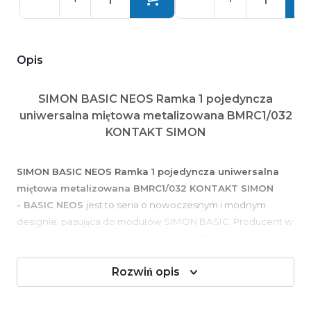
Opis
SIMON BASIC NEOS Ramka 1 pojedyncza
uniwersalna miętowa metalizowana BMRC1/032
KONTAKT SIMON
SIMON BASIC NEOS Ramka 1 pojedyncza uniwersalna
miętowa metalizowana BMRC1/032 KONTAKT SIMON
- BASIC NEOS
jest to seria o nowoczesnym i modnym
designie, pasująca do modułów SIMON BASIC. Producent w
Serii Basic Neos udostępnia kupującemu 15 kolorów ramek
oraz 7 kolorów klawiszy/pokryw co przekłada się na dobór aż
Rozwiń opis
105 kombinacji kolorystycznych.
Parametry techniczne: