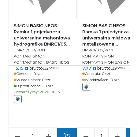
SIMON BASIC NEOS
SIMON BASIC NEOS
Ramka 1 pojedyncza
Ramka 1 pojedyncza
uniwersalna mahoniowa
uniwersalna miętowa
hydrografika BMRC1/050
metalizowana
KONTAKT SIMON
BMRC1/032 KONTAKT
BMRC1/050/KON
BMRC1/032/KON
SIMON
KONTAKT SIMON
KONTAKT SIMON
KONTAKT SIMON BASIC NEOS
KONTAKT SIMON BASIC NEO
15,15 zł
brutto
7,77 zł
brutto
15,90 zł
15,90 zł
Centrala:
0
szt.
Centrala:
0
szt.
W oddziałach:
0
szt.
W oddziałach:
0
szt.
U producenta:
20
szt.
Dostarczymy: 2026-08-17