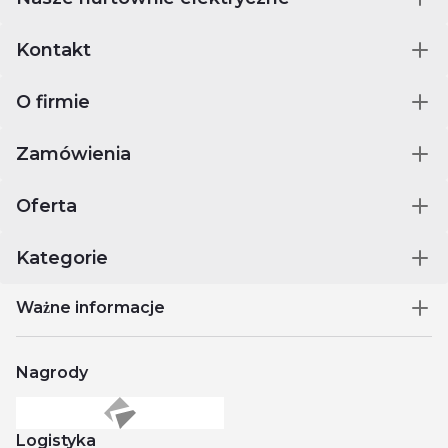
granicami. Oferta firmy obejmuje również zdalnie sterowane
łączniki, moduły LED, czujniki gazu i zalania oraz sensory do
Kontakt
obsługi systemów KNX.
O firmie
Zamówienia
Oferta
Kategorie
Ważne informacje
Nagrody
Logistyka